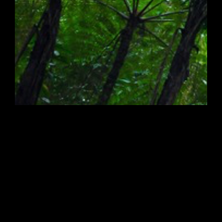
WAYSA ist ein Bio-
Erfrischungsgetränk mit natürlichem
Koffein aus den Blättern der
Guayusa-Pflanze. Guayusa besitzt
einen höheren Koffeingehalt als
Mate, daher ist in WAYSA kein