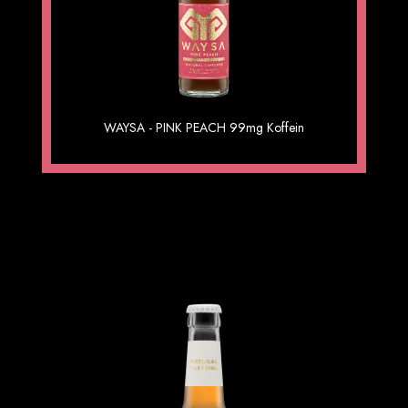
WAYSA GREEN 6×0,33
WAYSA - PINK PEACH 99mg Koffein
1.69 €
Einzelpreis im 6er Gebinde