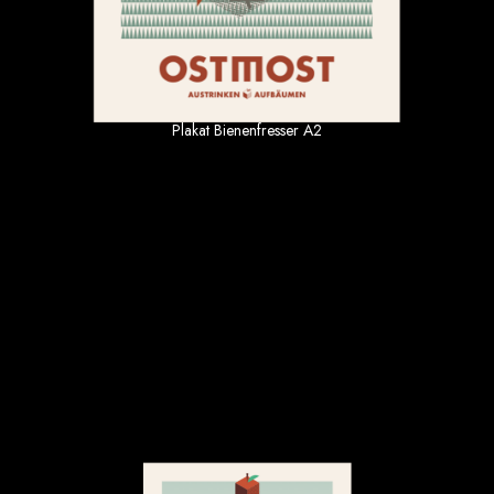
Paradies Beutel
Plakat Bienenfresser A2
9.90 €
inkl. MwSt. zzgl Versand
Plakat Einhorn A2