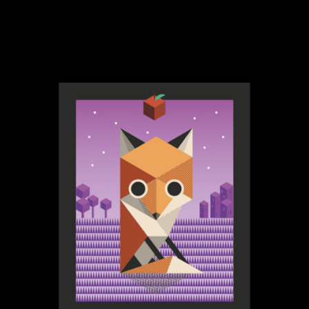
inkl. MwSt. zzgl Versand
Plakat Fransenfledermaus A2