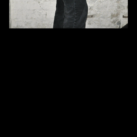
Ein bisschen Eitel sind wir doch
alle. Wir auch und daher gibt’s
unsere Designs auf Klamotten und
als Poster. Fehlt dir etwas? Schreib
uns gerne deine Wünsche, wir sind
immer auf der Suche nach guten
Ideen.