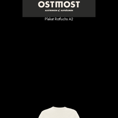
Plakat Rotfuchs A2
9.90 €
inkl. MwSt. zzgl Versand
OSTMOST Shirt Shadow Sand