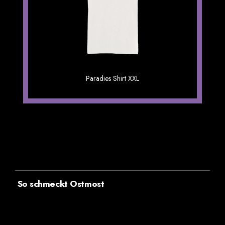
OSTMOST Sweater mit Stick
Paradies Shirt XXL
19.90 €
inkl. MwSt. zzgl Versand
So schmeckt Ostmost
frische Note
fruchtig
halbtrocken
herb
leicht sauer
leicht süß
lieblich
mild
nussig mit erdiger Note
sauer