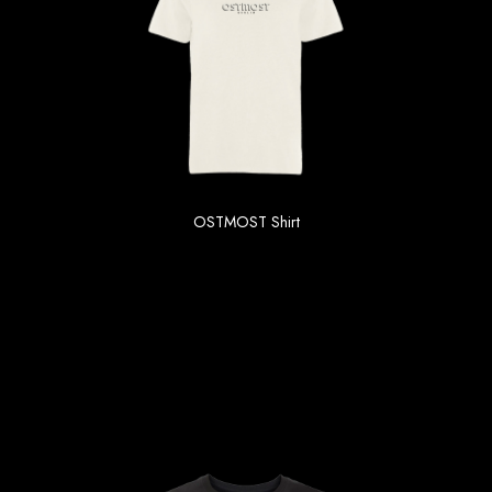
Plakat Rotfuchs A2
OSTMOST Shirt
19.90 €
inkl. MwSt. zzgl Versand