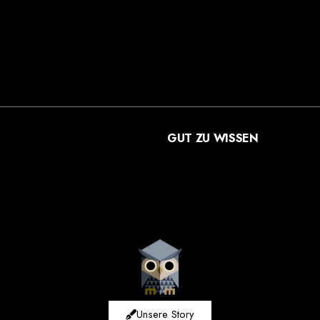
cht sauer
leicht süß
lieblich
mild
nussig mit erdiger Note
sauer
GUT ZU WISSEN
VERSANDARTEN
ZAHLUNGSARTEN
WIDERRUF
Unsere Story