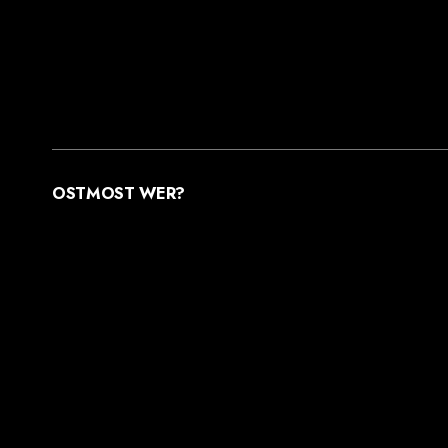
frische Note
fruchtig
halbtrocken
herb
lei
OSTMOST WER?
STREUOBSTWIESEN MANUFAKTUR GMBH
MOOSDORFSTR. 7-9
12435 BERLIN
Apfel-Minz
Schorle 6×0,33