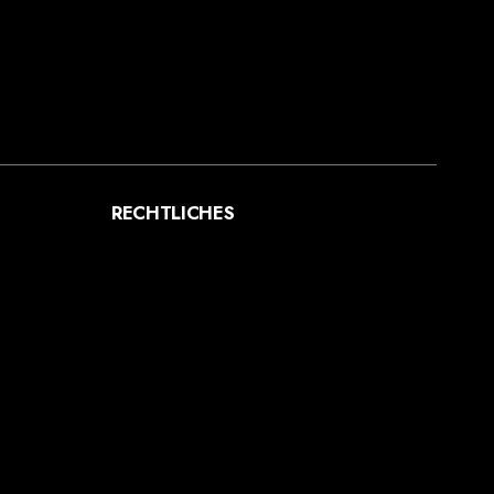
scharf
süß
süß-sauer
trocken
vollmundig
RECHTLICHES
AGB
DATENSCHUTZ
IMPRESSUM