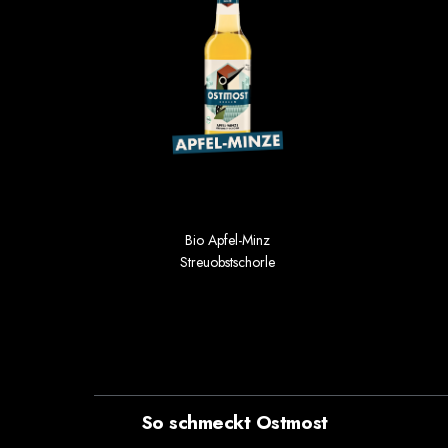
Bio Apfel-Minz
Streuobstschorle
1.69 €
Einzelpreis im 6er Gebinde
So schmeckt Ostmost