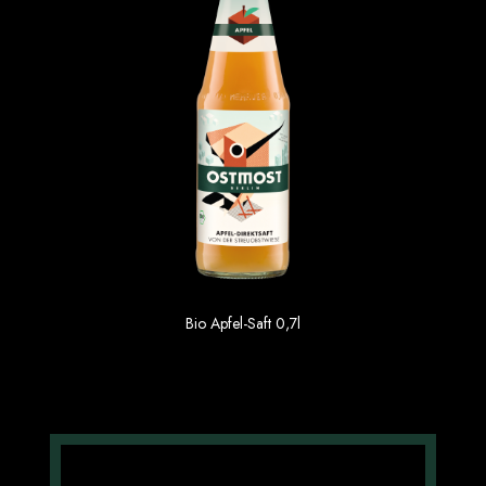
Apfel-Möhre-Saft 6×0,7l
Bio Apfel-Saft 0,7l
3.19 €
Einzelpreis im 6er Gebinde