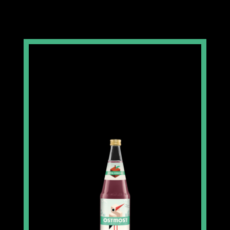
3.33 €
Einzelpreis im 6er Gebinde
Apfel-Kirsche-Saft 6×0,7l