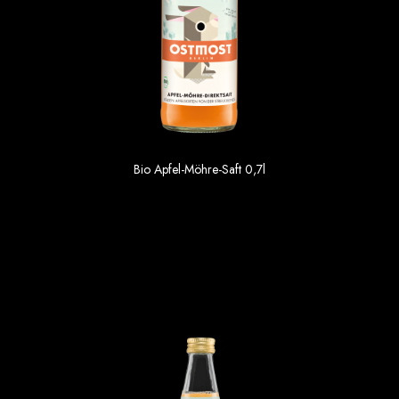
Bio Apfel-Möhre-Saft 0,7l
3.19 €
Einzelpreis im 6er Gebinde