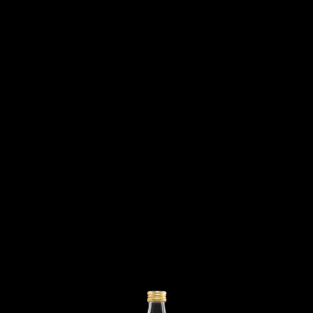
Direktsaft, leckerer geht’s nicht.
Hier findest du Klassiker, wie den
Apfelsaft, aber auch
außergewöhnliche Mischungen, wie
den Paradies Saft oder den Ingwer-
Shot mit komplett heimischen
Zutaten.