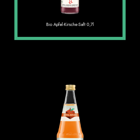
Apfel-Johannisbeere-Saft 6×0,7l
Bio Apfel-Kirsche-Saft 0,7l
3.33 €
Einzelpreis im 6er Gebinde