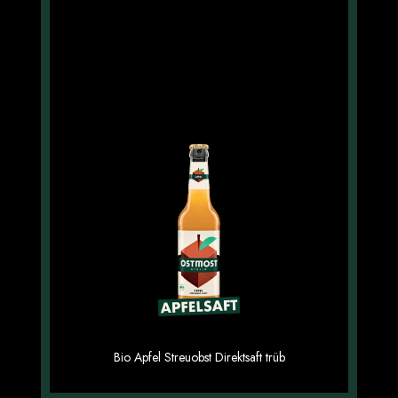
Apfelsaft 6×0,33
Apfel-Saft 6×0,7l
Bio Apfel Streuobst Direktsaft trüb