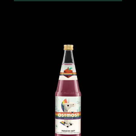
1.79 €
Einzelpreis im 6er Gebinde