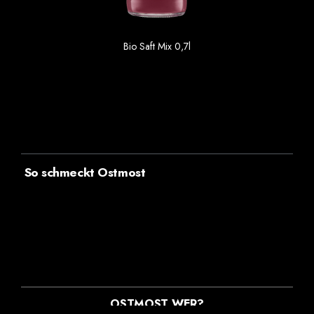
Bio Saft Mix 0,7l
3.75 €
Einzelpreis im 6er Gebinde
So schmeckt Ostmost
frische Note
fruchtig
halbtrocken
herb
leicht sauer
leicht süß
lieblich
mild
nussig mit erdiger Note
sauer
scharf
süß
süß-sauer
trocken
vollmundig
OSTMOST WER?