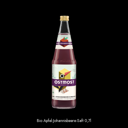
Apfel-Ingwer-Shot 6×0,7l
Bio Apfel-Johannisbeere-Saft 0,7l