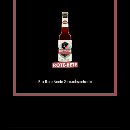
Rhabarber Schorle 6×0,33
Bio Rote-Beete Streuobstschorle
1.69 €
Einzelpreis im 6er Gebinde