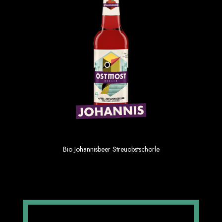
Apfelschorle 6×0,33
Bio Johannisbeer Streuobstschorle
1.69 €
Einzelpreis im 6er Gebinde