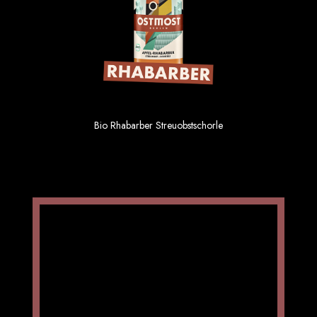
Paradies Schorle 6×0,33
Bio Rhabarber Streuobstschorle
1.69 €
Einzelpreis im 6er Gebinde
Rote-Beete Schorle 6×0,33