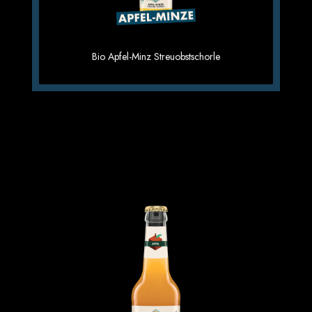
Apfel-Ingwer Schorle 6×0,33
Bio Apfel-Minz Streuobstschorle
1.69 €
Einzelpreis im 6er Gebinde