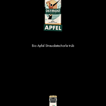
Bio Apfel Streuobstschorle trüb
1.69 €
Einzelpreis im 6er Gebinde