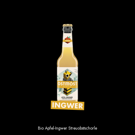
Apfel-Holunderblüte Schorle
6×0,33
Bio Apfel-Ingwer Streuobstschorle