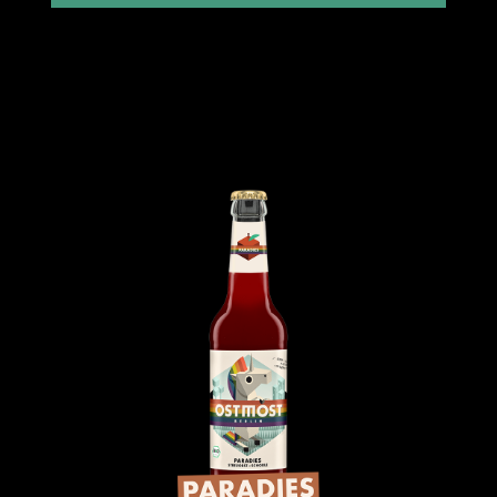
1.69 €
Einzelpreis im 6er Gebinde