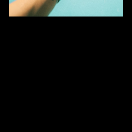
Unsere Schorlen enthalten nur Bio-
Direktsaft, keinen Zuckerzusatz und
erst recht kein Aroma. Bei uns gibt’s
nur Saft mit noch mehr Saft und
Wasser. Don’t call it limo!