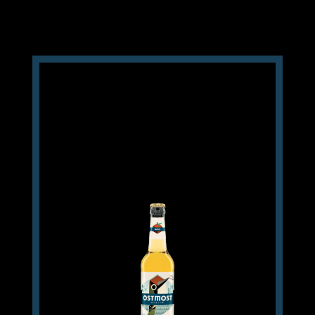
1.69 €
Einzelpreis im 6er Gebinde
Apfel-Minz Schorle 6×0,33