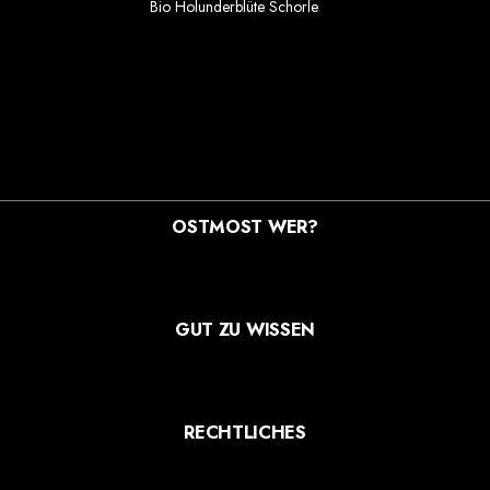
Bio Holunderblüte Schorle
1.69 €
Einzelpreis im 6er Gebinde
OSTMOST WER?
STREUOBSTWIESEN MANUFAKTUR GMBH
MOOSDORFSTR. 7-9
12435 BERLIN
GUT ZU WISSEN
VERSANDARTEN
ZAHLUNGSARTEN
WIDERRUF
RECHTLICHES
AGB
DATENSCHUTZ