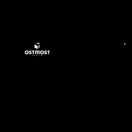
0
Start
/
SCHORLE
/ Apfelschorle 6×0,33