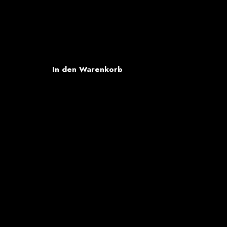
akat Bienenfresser A2
eferzeit:
5-7 Tage
In den Warenkorb
Follow Us