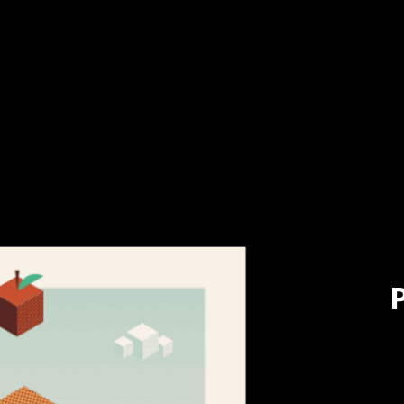
LIMO & EISTEE
SAFT
OUTCIDER
MIXKISTEN
WAYS
 A2
P
K
9
in