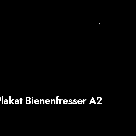
0
A
KLAMOTTEN & CO
Vorrätig
lakat Bienenfresser A2
LAMOTTEN & CO
,90
€
kl. 19 % MwSt.
zzgl.
Versandkosten