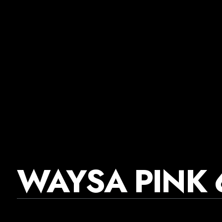
LIMO & EISTEE
SAFT
OUTCIDER
MIXKISTEN
WAYS
WAYSA PINK 
10,14
(6 Fla