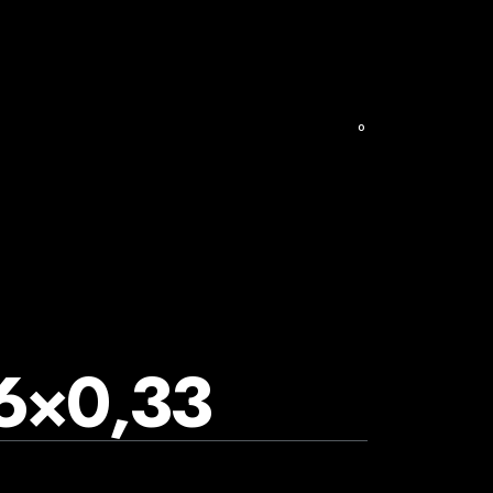
0
A
KLAMOTTEN & CO
6×0,33
 €
schen á 1.69 € im Gebinde)