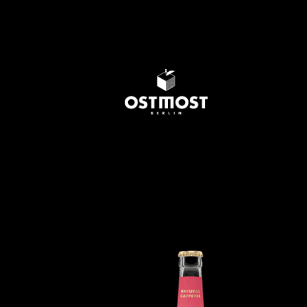
SCHORLE
Start
/
WAYSA
/ WAYSA PINK 6×0,33