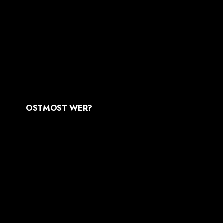
OSTMOST WER?
STREUOBSTWIESEN MANUFAKTUR GMBH
MOOSDORFSTR. 7-9
12435 BERLIN