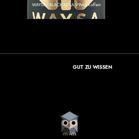
WAYSA - BLACK KOLA 99mg Koffein
1.69 €
Einzelpreis im 6er Gebinde
GUT ZU WISSEN
VERSANDARTEN
ZAHLUNGSARTEN
WIDERRUF