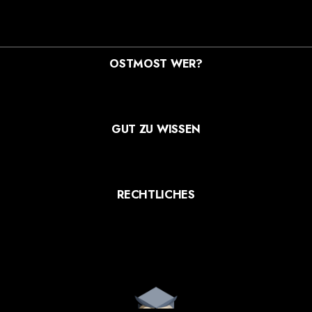
OSTMOST WER?
STREUOBSTWIESEN MANUFAKTUR GMBH
MOOSDORFSTR. 7-9
12435 BERLIN
GUT ZU WISSEN
VERSANDARTEN
ZAHLUNGSARTEN
WIDERRUF
RECHTLICHES
AGB
DATENSCHUTZ
IMPRESSUM
WAYSA BLACK 6×0,33