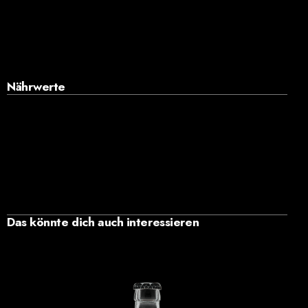
Bio Ilex Guayusa (Wasser, Auszüge aus getrockneten
Blättern von Ilex Guayusa) 92%, Bio-Zucker 3%, Bio-
Zitronensaft 2,5%, Kohlensäure. EU-/Nicht-EU
Landwirtschaft.
Öko-Kontrollstellennummer: DE-ÖKO-012
Nährwerte
je 100ml: Brennwert 100 kJ / 24 kcal / Eiweiß <0,5 g /
Kohlenhydrate 5,7 g; davon Zucker 5,7 g / Fett <0,5 g;
davon gesättigte Fettsäuren <0,1 g / Ballaststoffe 0 /
Natrium 0 / Salz <0,01 g / Allergene keine /
Alkoholgehalt in % Vol. <0,3 / Fruchtsaftgehalt in %
Das könnte dich auch interessieren