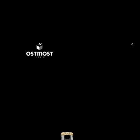
0
Start
/
WAYSA
/ WAYSA GREEN 6×0,33