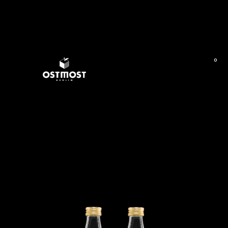
0
Shop
MIXKISTEN
Bio Saft Mix 6×0,7l