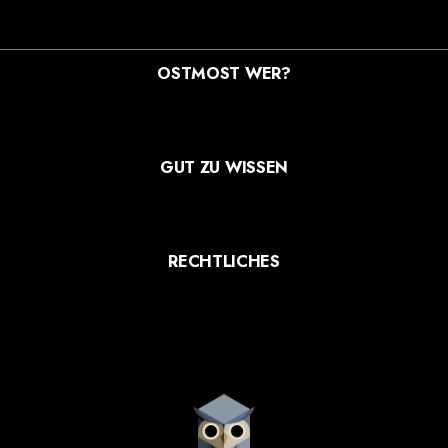
OSTMOST WER?
STREUOBSTWIESEN MANUFAKTUR GMBH
MOOSDORFSTR. 7-9
12435 BERLIN
GUT ZU WISSEN
VERSANDARTEN
ZAHLUNGSARTEN
WIDERRUF
RECHTLICHES
AGB
DATENSCHUTZ
IMPRESSUM
21,24
€
MIXKISTEN
In den Warenkorb