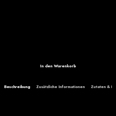
21,24
€
inkl. 19 % MwSt.
zzgl.
Versandkosten
Bio Saft Mix 0,7l
Lieferzeit:
5-7 Tage
In den Warenkorb
Beschreibung
Zusätzliche Informationen
Zutaten & N
Hol dir die Vielfalt der Streuobstwiese nach Hause. In
unserer Mix-Kiste findest du verschiedene Säfte und einen